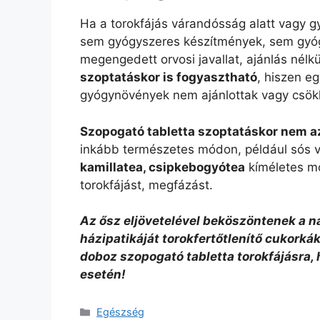
Ha a torokfájás várandósság alatt vagy 
sem gyógyszeres készítmények, sem gyó
megengedett orvosi javallat, ajánlás nélkü
szoptatáskor is fogyasztható
, hiszen e
gyógynövények nem ajánlottak vagy csökken
Szopogató tabletta szoptatáskor nem a
inkább természetes módon, például sós vi
kamillatea, csipkebogyótea
kíméletes mó
torokfájást, megfázást.
Az ősz eljövetelével beköszöntenek a ná
házipatikáját torokfertőtlenítő cukorkák
doboz szopogató tabletta torokfájásra,
esetén!
Kategória
Egészség