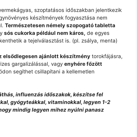
gyermekágyas, szoptatásos időszakban jelentkezik
gynövényes készítmények fogyasztása nem
l.
Természetesen némely szopogató tabletta
gy
sós cukorka például nem káros,
de egyes
thetik a tejelválasztást is. (pl. zsálya, menta)
z elsődlegesen ajánlott készítmény
torokfájásra,
zes gargalizálással, vagy
enyhére főzött
don segíthet csillapítani a kellemetlen
thás, influenzás időszakok, készítse fel
kal, gyógyteákkal, vitaminokkal, legyen 1-2
 hogy mindig legyen mihez nyúlni panasz