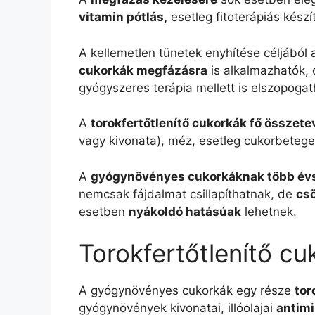
vitamin pótlás,
esetleg fitoterápiás kész
A kellemetlen tünetek enyhítése céljából
cukorkák megfázásra
is alkalmazhatók, d
gyógyszeres terápia mellett is elszopogat
A
torokfertőtlenítő cukorkák fő összete
vagy kivonata), méz, esetleg cukorbetege
A
gyógynövényes cukorkáknak több év
nemcsak fájdalmat csillapíthatnak, de
csö
esetben
nyákoldó hatásúak
lehetnek.
Torokfertőtlenítő cu
A gyógynövényes cukorkák egy része
tor
gyógynövények kivonatai, illóolajai
antimi