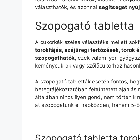
választhatók, és azonnal
segítséget nyú
Szopogató tabletta
A cukorkák széles választéka mellett sok
torokfájás, szájüregi fertőzések, torok
szopogathatók
, ezek valamilyen gyógys
keménycukrok vagy szőlőcukorhoz hasonl
A szopogató tabletták esetén fontos, ho
betegtájékoztatóban feltüntetett ajánlá
általában nincs ilyen gond, nem történik
at szopogatunk el napközben, hanem 5-ö
Szopogató tabletta toro