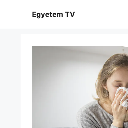
Kilépés
a
Egyetem TV
tartalomba