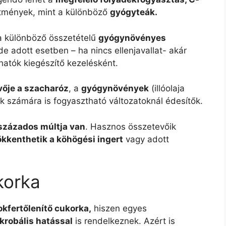
ítmények, mint a különböző
gyógyteák.
 a különböző összetételű
gyógynövényes
e adott esetben – ha nincs ellenjavallat- akár
hatók kiegészítő kezelésként.
vője a szacharóz
, a
gyógynövények
(illóolaja
k számára is fogyasztható változatoknál édesítők.
százados múltja van
. Hasznos összetevőik
kkenthetik a köhögési ingert
vagy adott
korka
okfertőlenítő cukorka,
hiszen egyes
krobális hatással
is rendelkeznek. Azért is