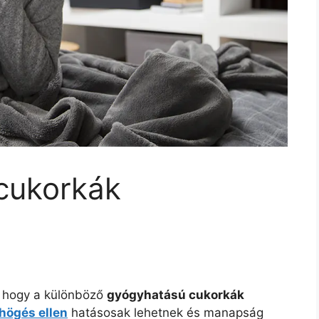
cukorkák
, hogy a különböző
gyógyhatású cukorkák
högés ellen
hatásosak lehetnek és manapság