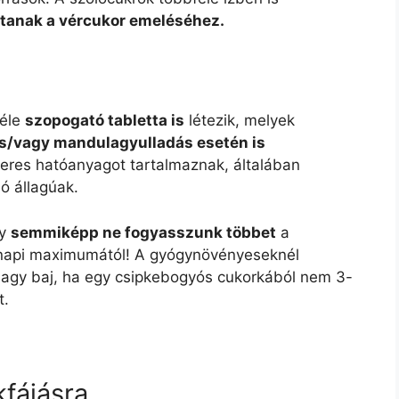
jtanak a vércukor emeléséhez.
féle
szopogató tabletta is
létezik, melyek
 és/vagy mandulagyulladás esetén is
zeres hatóanyagot tartalmaznak, általában
ó állagúak.
gy
semmiképp ne fogyasszunk többet
a
s napi maximumától! A gyógynövényeseknél
 nagy baj, ha egy csipkebogyós cukorkából nem 3-
t.
kfájásra