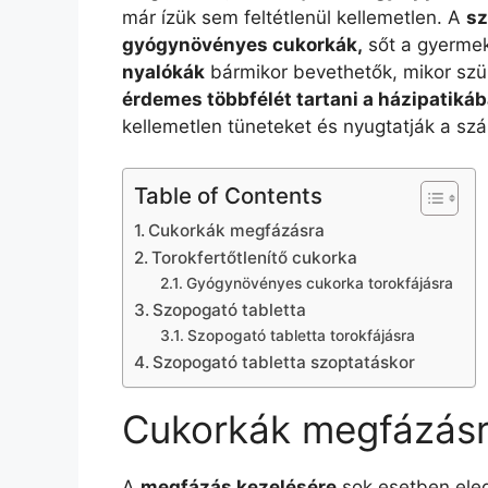
már ízük sem feltétlenül kellemetlen. A
sz
gyógynövényes cukorkák,
sőt a gyerme
nyalókák
bármikor bevethetők, mikor szük
érdemes többfélét tartani a házipatiká
kellemetlen tüneteket és nyugtatják a szára
Table of Contents
Cukorkák megfázásra
Torokfertőtlenítő cukorka
Gyógynövényes cukorka torokfájásra
Szopogató tabletta
Szopogató tabletta torokfájásra
Szopogató tabletta szoptatáskor
Cukorkák megfázás
A
megfázás kezelésére
sok esetben ele