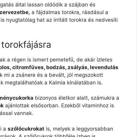
atás által lassan oldódik a szájban és
szervezetbe,
a fájdalmas torokra, ráadásul a
is nyugtatólag hat az irritált torokra és nedvesíti
torokfájásra
k a régen is ismert pemetefű, de akár ízletes
los, citromfüves, bodzás, zsályás, levendulás
k mi a zsánere és a bevált, jól megszokott
 megtalálhatóak a Kalmia kínálatában is.
eménycukorka
bizonyos életkor alatt, számukra a
ok
ajánlottak elsősorban. Ezekből vitaminhoz is
tással vannak.
i a
szőlőcukrokat
is, melyek a leggyorsabban
orrások. A szőlőcukrok többféle ízben is