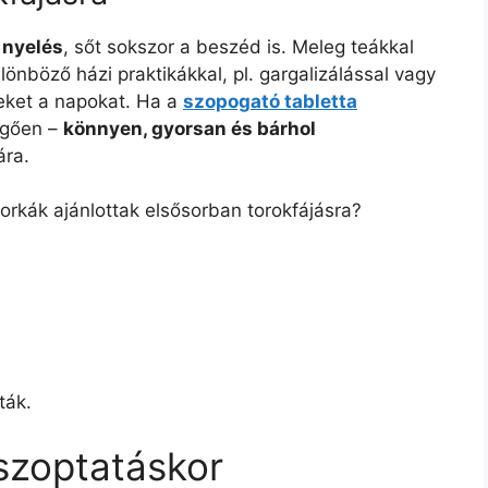
 nyelés
, sőt sokszor a beszéd is. Meleg teákkal
lönböző házi praktikákkal, pl. gargalizálással vagy
eket a napokat. Ha a
szopogató tabletta
ggően –
könnyen, gyorsan és bárhol
ára.
orkák ajánlottak elsősorban torokfájásra?
ták.
szoptatáskor