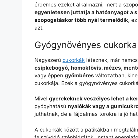
érdemes ezeket alkalmazni, mert a szopog
egyenletesen juttatja a hatóanyagot a 
szopogatáskor több nyál termelődik,
ez 
azt.
Gyógynövényes cukorka 
Nagyszerű
cukorkák
léteznek, már nemcsa
csipkebogyó,
homoktövis, mézes, mento
vagy éppen
gyömbéres
változatban, kine
cukorkája. Ezek a gyógynövényes cukorkák
Mivel
gyerekeknek veszélyes lehet a k
gyógyhatású
nyalókák vagy a gumicukr
juthatnak, de a fájdalmas torokra is jó ha
A cukorkák között a patikákban megtaláln
felszívódó szénhidrátok, instant energiaf