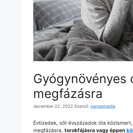
Gyógynövényes 
megfázásra
december 22, 2022
Szerző:
pengemedia
Évtizedek, sőt évszázadok óta közismert
megfázásra,
torokfájásra vagy éppen
kö