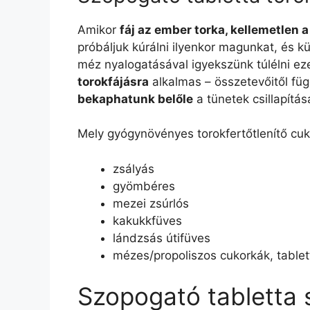
Amikor
fáj az ember torka, kellemetlen a
próbáljuk kúrálni ilyenkor magunkat, és kü
méz nyalogatásával igyekszünk túlélni ez
torokfájásra
alkalmas – összetevőitől fü
bekaphatunk belőle
a tünetek csillapítás
Mely gyógynövényes torokfertőtlenítő cuk
zsályás
gyömbéres
mezei zsúrlós
kakukkfüves
lándzsás útifüves
mézes/propoliszos cukorkák, tablet
Szopogató tabletta 