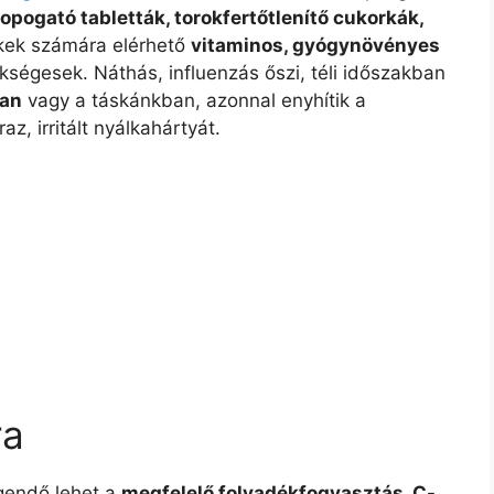
opogató tabletták, torokfertőtlenítő cukorkák,
kek számára elérhető
vitaminos, gyógynövényes
ségesek. Náthás, influenzás őszi, téli időszakban
ban
vagy a táskánkban, azonnal enyhítik a
z, irritált nyálkahártyát.
ra
gendő lehet a
megfelelő folyadékfogyasztás, C-