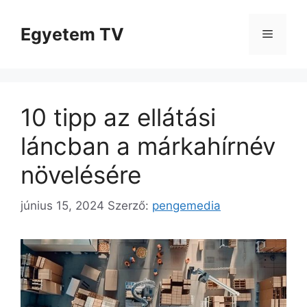
Kilépés
a
Egyetem TV
Menü
tartalomba
10 tipp az ellátási
láncban a márkahírnév
növelésére
június 15, 2024
Szerző:
pengemedia