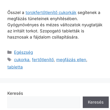
Ősszel a
torokfertőtlenítő cukorkák
segítenek a
megfázás tüneteinek enyhítésében.
Gyógynövényes és mézes változatok nyugtatják
az irritált torkot. Szopogató tabletták is
hasznosak a fájdalom csillapítására.
Kategória
Egészség
Címkék
cukorka
,
fertőtlenítő
,
megfázás ellen
,
tabletta
Keresés
Keresés